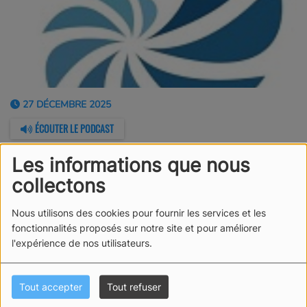
27 DÉCEMBRE 2025
ÉCOUTER LE PODCAST
Jean-Jacques Berland et Jean-Yves Martin, ancien
Les informations que nous
Président, nous présentent l'APSO 85.
collectons
Nous utilisons des cookies pour fournir les services et les
fonctionnalités proposés sur notre site et pour améliorer
l'expérience de nos utilisateurs.
Tout accepter
Tout refuser