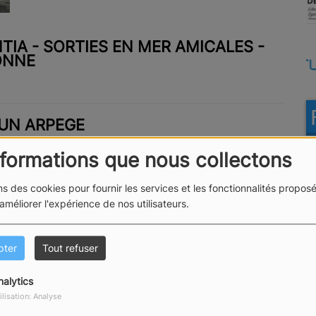
ENTIA - SORTIES EN MER AMICALES -
ONNE
'UN ARPÈGE
nformations que nous collectons
ns des cookies pour fournir les services et les fonctionnalités proposé
IENTIA - SORTIES EN MER AMICALES -
 améliorer l'expérience de nos utilisateurs.
ONNE
pter
Tout refuser
UVRENT LA VOILE - RESILIENTIA
nalytics
ilisation: Analyse