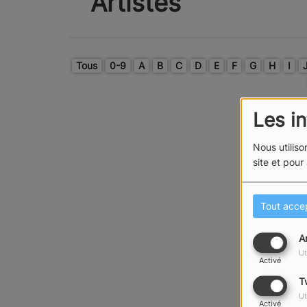
Artistes
Tous
0-9
A
B
C
D
E
F
G
H
I
Les i
Nous utiliso
site et pour
Tout acce
A
Ut
Activé
T
Ut
Activé