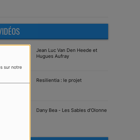
VIDÉOS
Jean Luc Van Den Heede et
Hugues Aufray
s sur notre
Resilientia : le projet
Dany Bea - Les Sables d'Olonne