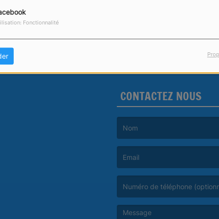
acebook
ilisation: Fonctionnalité
Prop
der
CONTACTEZ NOUS
(Le nom est obligatoire. )
(L’email est obligatoire. )