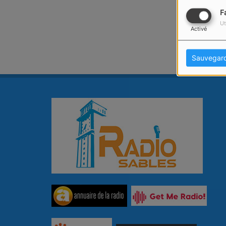
F
Ut
Activé
Sauvegar