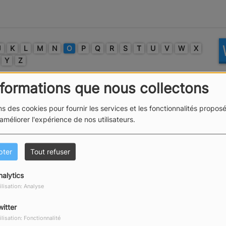
J
K
L
M
N
O
P
Q
R
S
T
U
V
W
X
Y
Z
nformations que nous collectons
ns des cookies pour fournir les services et les fonctionnalités proposé
 améliorer l'expérience de nos utilisateurs.
pter
Tout refuser
nalytics
ilisation: Analyse
witter
ilisation: Fonctionnalité