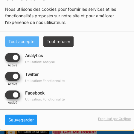
Nous utilisons des cookies pour fournir les services et les
Animateur(s) de l’émission
fonctionnalités proposés sur notre site et pour améliorer
l'expérience de nos utilisateurs.
# THOMAS
GRIMAUX
Tout accepter
Tout refuser
Pacha
Analytics
Utilisation: Analyse
Activé
Twitter
Utilisation: Fonctionnalité
Activé
Facebook
Utilisation: Fonctionnalité
Activé
Propulsé par Orejime
Sauvegarder