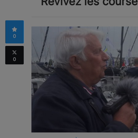
Revivez les course
0
0