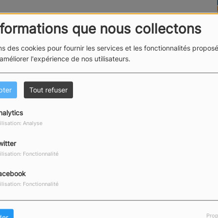
nformations que nous collectons
rviews et "sons" de la Mini Transat, de la Vendée
ns des cookies pour fournir les services et les fonctionnalités proposé
 Horta et, bien sûr, du Vendée Globe ! Bref, toutes les
 améliorer l'expérience de nos utilisateurs.
 Radio Sables couvre.
pter
Tout refuser
nalytics
ilisation: Analyse
VOILE - THÉOPHANE
witter
présentateur
ilisation: Fonctionnalité
acebook
ilisation: Fonctionnalité
Prop
der