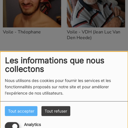
Voile - Théophane
Voile - VDH (Jean Luc Van
Den Heede)
<
1
2
Les informations que nous
collectons
Nous utilisons des cookies pour fournir les services et les
fonctionnalités proposés sur notre site et pour améliorer
l'expérience de nos utilisateurs.
Tout accepter
Tout refuser
Analytics