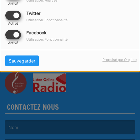
Utilisation: Analyse
Activé
Twitter
Utilisation: Fonctionnalité
Activé
Facebook
Utilisation: Fonctionnalité
Activé
Propulsé par Orejime
Sauvegarder
CONTACTEZ NOUS
(Le nom est obligatoire. )