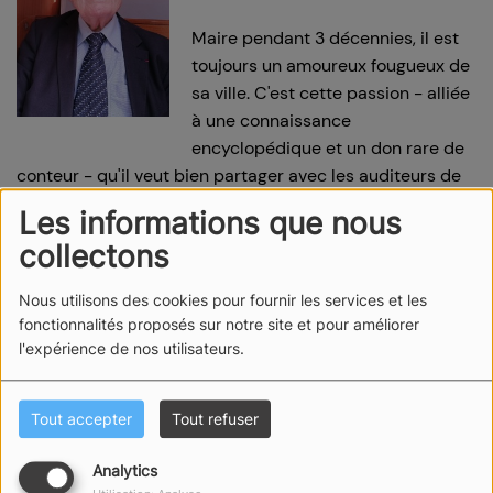
Maire pendant 3 décennies, il est
toujours un amoureux fougueux de
sa ville. C'est cette passion - alliée
à une connaissance
encyclopédique et un don rare de
conteur - qu'il veut bien partager avec les auditeurs de
Radio Sables.
Les informations que nous
collectons
Nous utilisons des cookies pour fournir les services et les
fonctionnalités proposés sur notre site et pour améliorer
l'expérience de nos utilisateurs.
Tout accepter
Tout refuser
Analytics