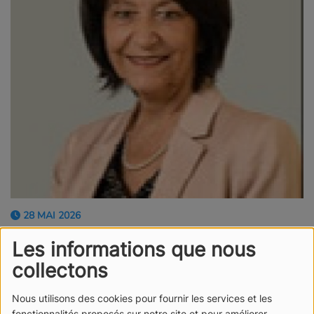
28 MAI 2026
ÉCOUTER LE PODCAST
Les informations que nous
collectons
Merci à Françoise Raynaud, Présidente de la SEM
ORYON, Médef. Venue sur notre stand Radio Sables du
Nous utilisons des cookies pour fournir les services et les
village du Vendée Globe, elle a répondu à nos questions