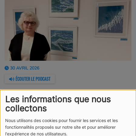
30 AVRIL 2026
ÉCOUTER LE PODCAST
Pastelliste récompensée de très nombreuses fois,
Les informations que nous
Isabelle Alberge est peintre en pastel sec. Elle expose
collectons
régulièrement en France ses paysages marins, vagues,
montagnes et animaux. Et expose Salle des Gardes, La
Nous utilisons des cookies pour fournir les services et les
Chaume, 85100 Les Sables d'Olonne du 19 au 27 mai
fonctionnalités proposés sur notre site et pour améliorer
2026 de 10h à 19h.
l'expérience de nos utilisateurs.