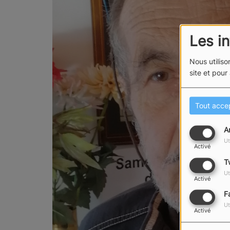
Les i
Nous utiliso
site et pour
Tout acce
A
Ut
Activé
T
Ut
Activé
F
Ut
Activé