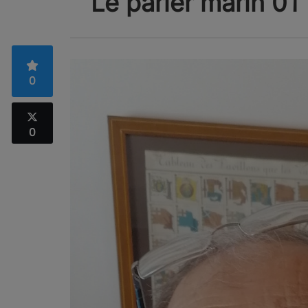
Le parler marin 01
0
0