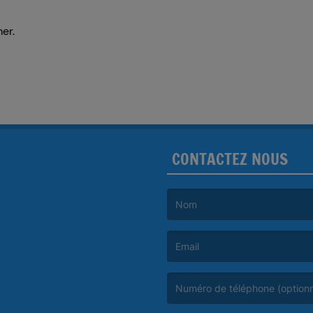
er.
CONTACTEZ NOUS
(Le nom est obligatoire. )
(L’email est obligatoire. )