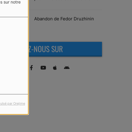
s sur notre
Abandon de Fedor Druzhinin
RETROUVEZ-NOUS SUR
ulsé par Orejime