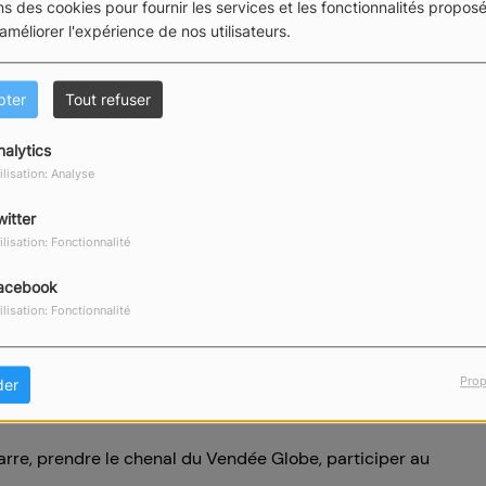
ns des cookies pour fournir les services et les fonctionnalités proposé
 améliorer l'expérience de nos utilisateurs.
pter
Tout refuser
nalytics
ilisation: Analyse
witter
ilisation: Fonctionnalité
acebook
ilisation: Fonctionnalité
lientiA ?
jeunes de Famille Accueil du Secours Catholique et des
Prop
der
Sables.
a barre, prendre le chenal du Vendée Globe, participer au