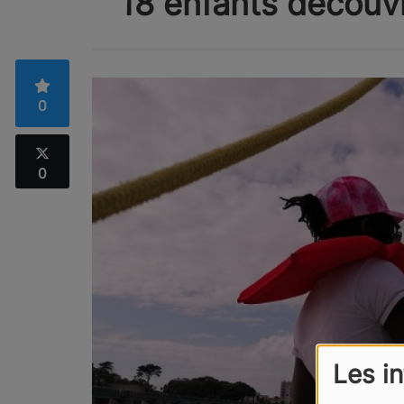
18 enfants découvre
0
0
Les i