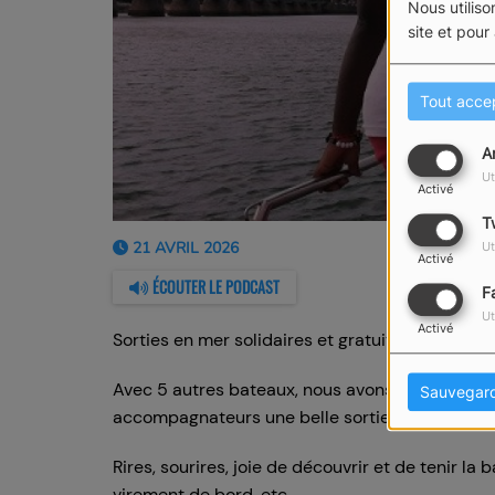
Nous utiliso
site et pour
Tout acce
A
Ut
Activé
T
21 AVRIL 2026
Ut
Activé
ÉCOUTER LE PODCAST
F
Ut
Activé
Sorties en mer solidaires et gratuites avec Resi
Avec 5 autres bateaux, nous avons offert à 18 
Sauvegar
accompagnateurs une belle sortie en baie des 
Rires, sourires, joie de découvrir et de tenir l
virement de bord, etc.