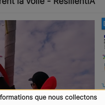
nt la voile - ResilientiA
nformations que nous collectons