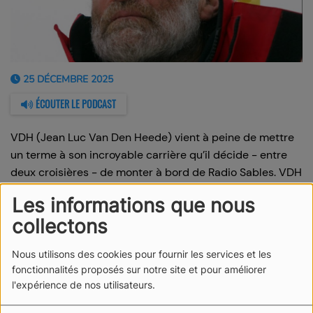
25 DÉCEMBRE 2025
ÉCOUTER LE PODCAST
VDH (Jean Luc Van Den Heede) vient à peine de mettre
un terme à son incroyable carrière qu’il décide - entre
deux croisières - de monter à bord de Radio Sables. VDH
se laisse aller à parler de sa vie, de ses aventures, de ses
Les informations que nous
rêves.
collectons
C'est notre cadeau de Noël aux auditeurs de Radio
Sables !
Nous utilisons des cookies pour fournir les services et les
fonctionnalités proposés sur notre site et pour améliorer
l'expérience de nos utilisateurs.