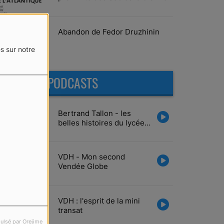
Abandon de Fedor Druzhinin
s sur notre
DERNIERS PODCASTS
Bertrand Tallon - les
belles histoires du lycée
Tabarly
VDH - Mon second
Vendée Globe
VDH : l'esprit de la mini
transat
ulsé par Orejime