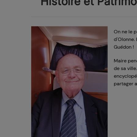
Histoire et Patrim
On ne le p
d'Olonne.
Guédon !
Maire pend
de sa vill
encyclopéd
partager a