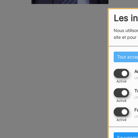
Les i
Nous utiliso
site et pour
Tout acce
A
Ut
Activé
T
Ut
Activé
F
Ut
Activé
Sauvegar