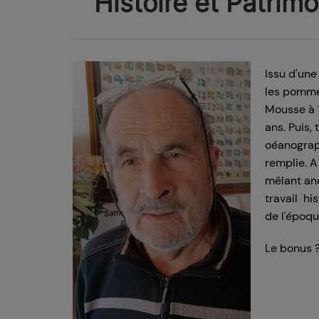
Histoire et Patrim
Issu d'une
les pomme
Mousse à 1
ans. Puis,
oéanograph
remplie. A 
mêlant an
travail hi
de l'époqu
Le bonus ?