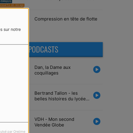
Vairé
Compression en tête de flotte
s sur notre
DERNIERS PODCASTS
Dan, la Dame aux
coquillages
Bertrand Tallon - les
belles histoires du lycée
Tabarly
VDH - Mon second
Vendée Globe
ulsé par Orejime