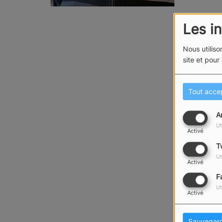
Les i
Nous utiliso
site et pour
Tout acce
A
Ut
Activé
T
Ut
Activé
F
Ut
Activé
Sauvegar