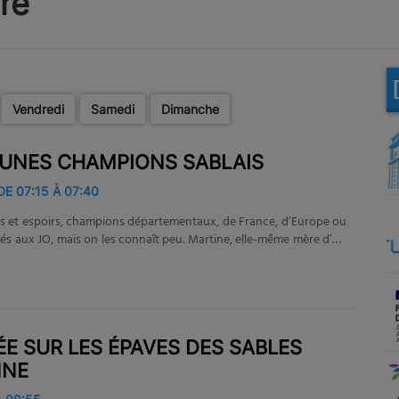
re
Vendredi
Samedi
Dimanche
UNES CHAMPIONS SABLAIS
DE 07:15 À 07:40
ais et espoirs, champions départementaux, de France, d’Europe ou
iés aux JO, mais on les connaît peu. Martine, elle-même mère d’un
rope en tir à la carabine à la fin des années 90, les fait parler de
eurs sacrifices et de leurs joies de jeunes champions.
E SUR LES ÉPAVES DES SABLES
NNE