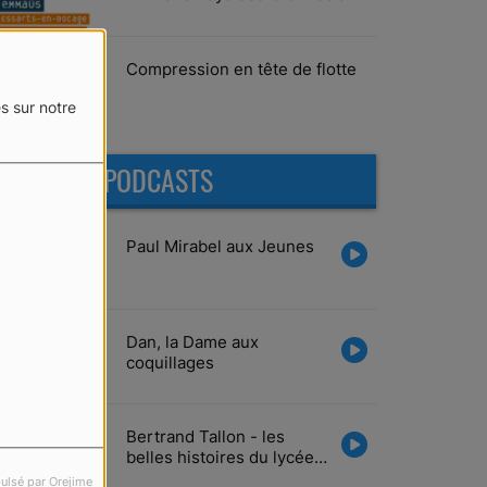
Vairé
Compression en tête de flotte
s sur notre
DERNIERS PODCASTS
Paul Mirabel aux Jeunes
Dan, la Dame aux
coquillages
Bertrand Tallon - les
belles histoires du lycée
Tabarly
ulsé par Orejime