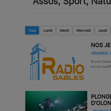
Assos, Sport, Natu
Tous
Lundi
Mardi
Mercredi
Jeudi
NOS JE
VENDREDI, 
Ils sont Sabl
encore qualif
champion d’Eu
leur vie, de l
PLONGÉ
D'OLO