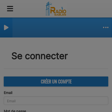
Se connecter
CRÉER UN COMPTE
Email
(L’email est obligatoire )
Mot de passe