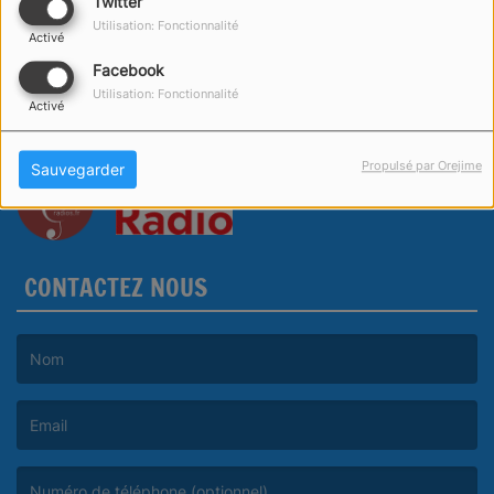
Twitter
Utilisation: Fonctionnalité
Activé
Facebook
Utilisation: Fonctionnalité
Activé
Propulsé par Orejime
Sauvegarder
CONTACTEZ NOUS
(Le nom est obligatoire. )
(L’email est obligatoire. )