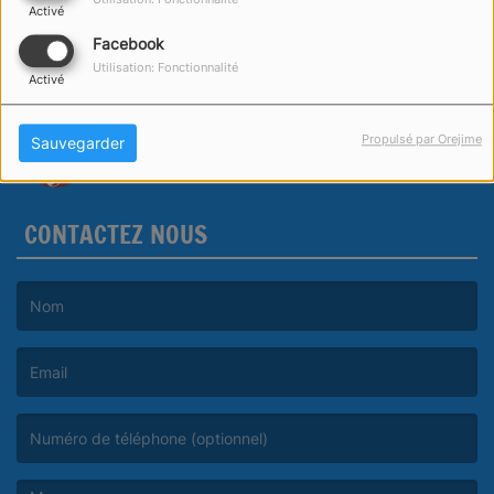
Activé
Facebook
Utilisation: Fonctionnalité
Activé
Propulsé par Orejime
Sauvegarder
CONTACTEZ NOUS
(Le nom est obligatoire. )
(L’email est obligatoire. )