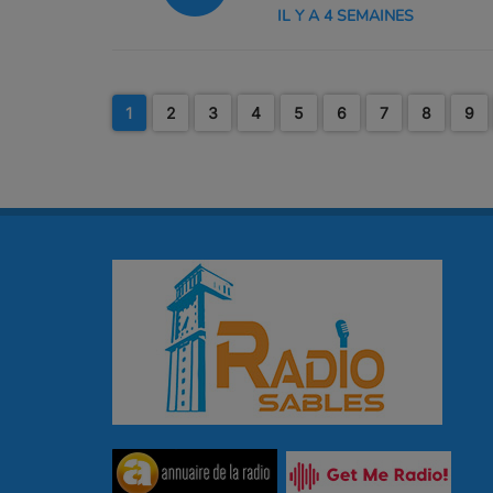
IL Y A 4 SEMAINES
1
2
3
4
5
6
7
8
9