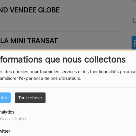
ND VENDÉE GLOBE
E LA MINI TRANSAT
nformations que nous collectons
BON PLAN
ns des cookies pour fournir les services et les fonctionnalités proposé
 améliorer l'expérience de nos utilisateurs.
pter
Tout refuser
DE L'OFFICE DU TOURISME -
LAN
nalytics
ilisation: Analyse
witter
E MAIRAND ET RÉMI BONGARD -