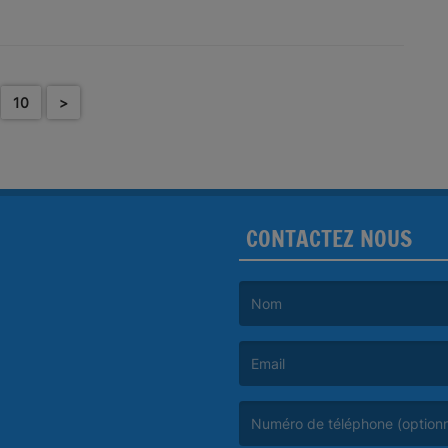
10
>
CONTACTEZ NOUS
(Le nom est obligatoire. )
(L’email est obligatoire. )