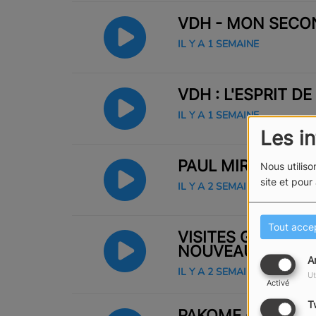
VDH - MON SECO
IL Y A 1 SEMAINE
VDH : L'ESPRIT D
IL Y A 1 SEMAINE
Les i
PAUL MIRABEL - 
Nous utiliso
site et pour
IL Y A 2 SEMAINES
Tout acce
VISITES GUIDÉES 
NOUVEAU BON P
A
IL Y A 2 SEMAINES
Ut
Activé
T
PAKOME - GODLIV