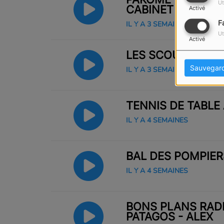
Ut
CABINET DE MAÎT
Activé
F
IL Y A 3 SEMAINES
Ut
Activé
LES SCOUTS MARI
Sauvegar
IL Y A 3 SEMAINES
TENNIS DE TABLE
IL Y A 4 SEMAINES
BAL DES POMPIERS
IL Y A 4 SEMAINES
BONS PLANS RADI
PATAGOS - ALEX