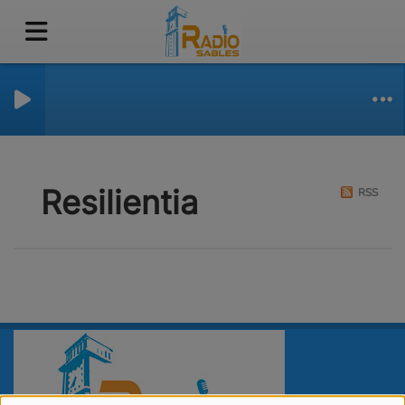
Resilientia
RSS