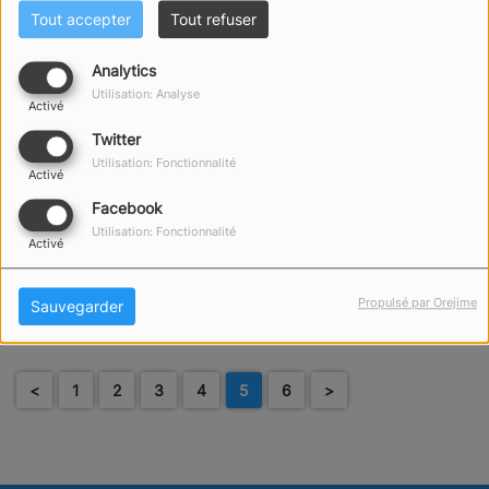
Tout accepter
Tout refuser
Analytics
DOMINIQUE
Utilisation: Analyse
HORDENNEAU -
Activé
VALORISATION DU
Twitter
PATRIMOINE SABLAIS
Utilisation: Fonctionnalité
Activé
Facebook
FILM MON DOUBLE
Utilisation: Fonctionnalité
Activé
EVEREST - ANNA ET
NATHAN
Propulsé par Orejime
Sauvegarder
<
1
2
3
4
5
6
>