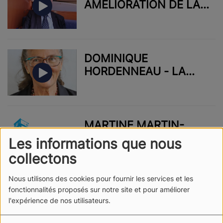
AMÉLIORATION DE LA
VILLE ET AGGLO 3SUR3
DOMINIQUE
HORDENNEAU - LA
VILLA CHARLOTTE
MARTINE MARTIN-
COSQUER ET EVELINE
Les informations que nous
THOMER
collectons
Nous utilisons des cookies pour fournir les services et les
fonctionnalités proposés sur notre site et pour améliorer
WATER WORLD - ANNA
l'expérience de nos utilisateurs.
ILINCA